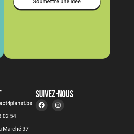
Soumettre une idée
t
suivez-nous
act4planet.be
3 02 54
u Marché 37