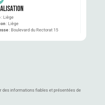
alisation
e
: Liège
ion
:
Liège
esse
: Boulevard du Rectorat 15
er des informations fiables et présentées de