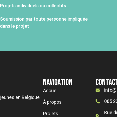
Projets individuels ou collectifs
Soumission par toute personne impliquée
dans le projet
Navigation
Contac
info@
Accueil
s jeunes en Belgique
085 2
À propos
Rue d
Projets