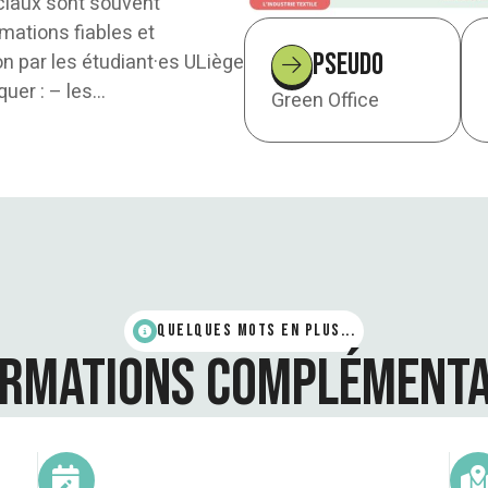
ciaux sont souvent
rmations fiables et
Pseudo
n par les étudiant·es ULiège
uer : – les…
Green Office
quelques mots en plus...
ormations complémenta