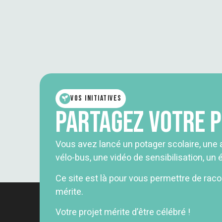
Vos initiatives
Partagez votre 
Vous avez lancé un potager scolaire, une a
vélo-bus, une vidéo de sensibilisation, u
Ce site est là pour vous permettre de racont
mérite.
Votre projet mérite d’être célébré !