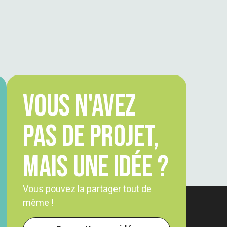
Vous n'avez
pas de projet,
mais une idée ?
Vous pouvez la partager tout de
même !